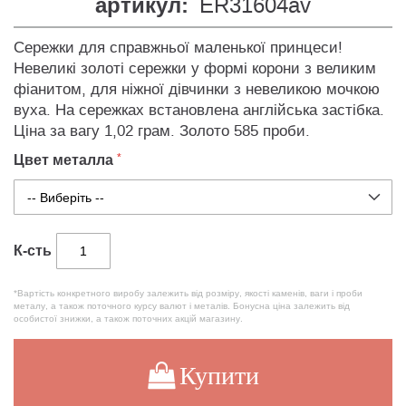
артикул:
ER31604av
Сережки для справжньої маленької принцеси!
Невеликі золоті сережки у формі корони з великим
фіанитом, для ніжної дівчинки з невеликою мочкою
вуха. На сережках встановлена англійська застібка.
Ціна за вагу 1,02 грам. Золото 585 проби.
Цвет металла
К-сть
*Вартість конкретного виробу залежить від розміру, якості каменів, ваги і проби
металу, а також поточного курсу валют і металів. Бонусна ціна залежить від
особистої знижки, а також поточних акцій магазину.
Купити