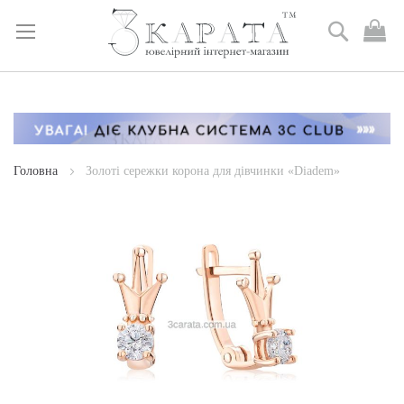
Пошук
М
к
Skip
to
Content
Головна
Золоті сережки корона для дівчинки «Diadem»