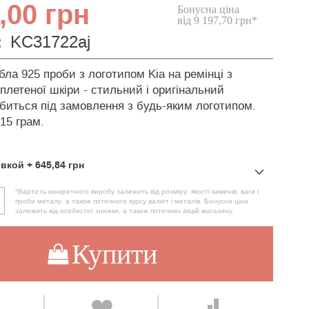
,00 грн
Бонусна ціна
від 9 197,70 грн*
:
KC31722aj
ібла 925 проби з логотипом Kia на ремінці з
плетеної шкіри - стильний і оригінальний
обиться під замовлення з будь-яким логотипом.
 15 грам.
овкой
+
645,84 грн
*Вартість конкретного виробу залежить від розміру, якості каменів, ваги і
проби металу, а також поточного курсу валют і металів. Бонусна ціна
залежить від особистої знижки, а також поточних акцій магазину.
Купити