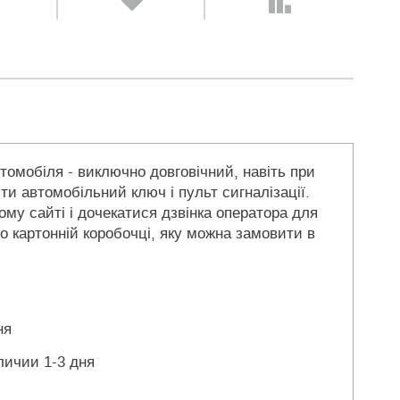
томобіля - виключно довговічний, навіть при
ити автомобільний ключ і пульт сигналізації.
му сайті і дочекатися дзвінка оператора для
о картонній коробочці, яку можна замовити в
ня
личии 1-3 дня