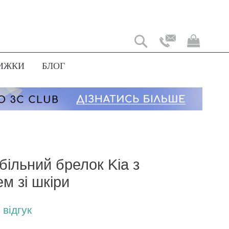
Мій
коши
ИЖКИ
БЛОГ
більний брелок Kia з
м зі шкіри
відгук