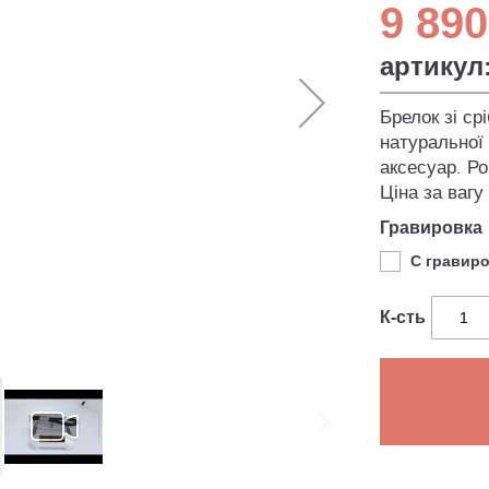
9 890
артикул
Брелок зі ср
натуральної 
аксесуар. Р
Ціна за вагу
Гравировка
С гравир
К-сть