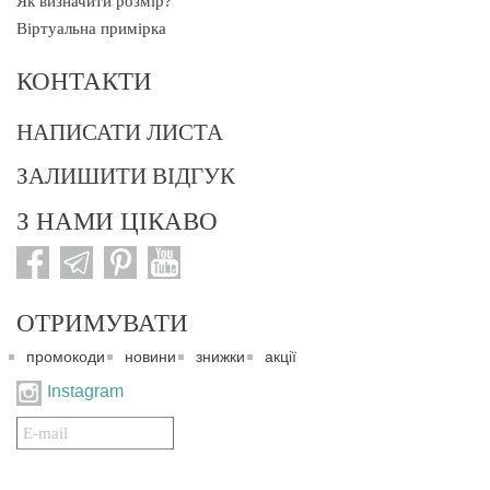
Як визначити розмір?
Віртуальна примірка
КОНТАКТИ
НАПИСАТИ ЛИСТА
ЗАЛИШИТИ ВІДГУК
З НАМИ ЦІКАВО
ОТРИМУВАТИ
промокоди
новини
знижки
акції
Instagram
Подписаться
на
нашу