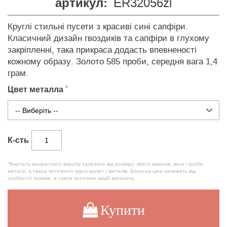
артикул:
ER32056zl
Круглі стильні пусети з красиві сині сапфіри.
Класичний дизайн гвоздиків та сапфіри в глухому
закріпленні, така прикраса додасть впевненості
кожному образу. Золото 585 проби, середня вага 1,4
грам.
Цвет металла
К-сть
*Вартість конкретного виробу залежить від розміру, якості каменів, ваги і проби
металу, а також поточного курсу валют і металів. Бонусна ціна залежить від
особистої знижки, а також поточних акцій магазину.
Купити