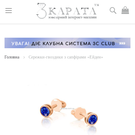
Пошук
М
к
Skip
to
Content
Головна
Сережки-гвоздики з сапфірами «Ейден»