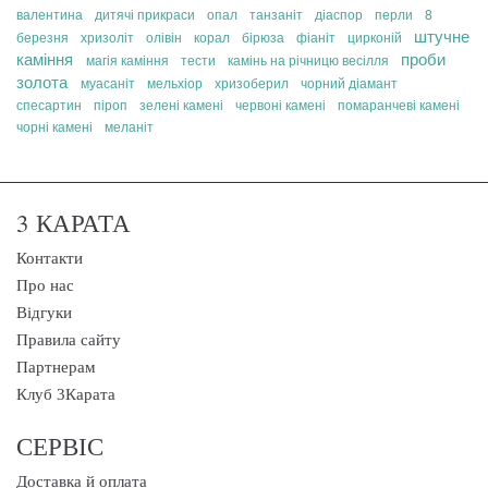
валентина
дитячі прикраси
опал
танзаніт
діаспор
перли
8
штучне
березня
хризоліт
олівін
корал
бірюза
фіаніт
цирконій
каміння
проби
магія каміння
тести
камінь на річницю весілля
золота
муасаніт
мельхіор
хризоберил
чорний діамант
спесартин
піроп
зелені камені
червоні камені
помаранчеві камені
чорні камені
меланіт
3 КАРАТА
Контакти
Про нас
Відгуки
Правила сайту
Партнерам
Клуб 3Карата
СЕРВІС
Доставка й оплата