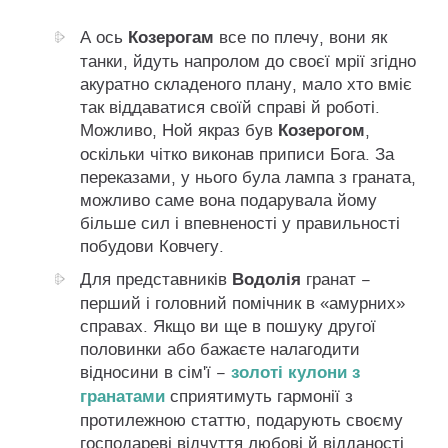
Козерогам
А ось
все по плечу, вони як
танки, йдуть напролом до своєї мрії згідно
акуратно складеного плану, мало хто вміє
так віддаватися своїй справі й роботі.
Козерогом
Можливо, Ной якраз був
,
оскільки чітко виконав приписи Бога. За
переказами, у нього була лампа з граната,
можливо саме вона подарувала йому
більше сил і впевненості у правильності
побудови Ковчегу.
Водолія
Для представників
гранат −
перший і головний помічник в «амурних»
справах. Якщо ви ще в пошуку другої
половинки або бажаєте налагодити
золоті кулони з
відносини в сім'ї −
гранатами
сприятимуть гармонії з
протилежною статтю, подарують своєму
господареві відчуття любові й відданості.