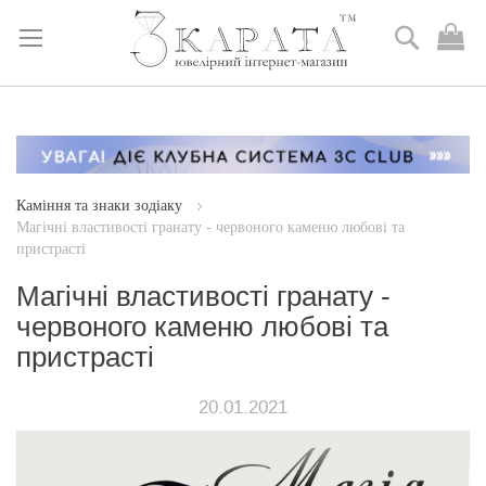
Пошук
М
к
Skip
to
Content
Каміння та знаки зодіаку
Магічні властивості гранату - червоного каменю любові та
пристрасті
Магічні властивості гранату -
червоного каменю любові та
пристрасті
20.01.2021