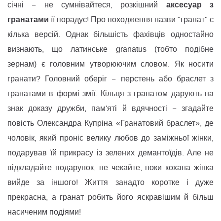
аксесуар з
січні − не сумнівайтеся, розкішний
гранатами
її порадує! Про походження назви "гранат" є
кілька версій. Однак більшість фахівців одностайно
визнають, що латинське granatus (тобто подібне
зернам) є головним утворюючим словом. Як носити
гранати? Головний оберіг − перстень або браслет з
гранатами в формі змії. Кільця з гранатом дарують на
знак доказу дружби, пам'яті й вдячності − згадайте
повість Олександра Купріна «Гранатовий браслет», де
чоловік, який проніс велику любов до заміжньої жінки,
подарував їй прикрасу із зелених демантоїдів. Але не
відкладайте подарунок, не чекайте, поки кохана жінка
вийде за іншого! Життя занадто коротке і дуже
прекрасна, а гранат робить його яскравішим й більш
насиченим подіями!