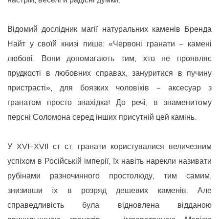
Відомий дослідник магії натуральних каменів Бренда
Найт у своїй книзі пише: «Червоні гранати − камені
любові. Вони допомагають тим, хто не проявляє
прудкості в любовних справах, зануритися в пучину
пристрасті», для боязких чоловіків − аксесуар з
гранатом просто знахідка! До речі, в знаменитому
персні Соломона серед інших присутній цей камінь.
У XVI−XVII ст ст. гранати користувалися величезним
успіхом в Російській імперії, їх навіть нарекли називати
рубінами разночинного простолюду, тим самим,
знизивши їх в розряд дешевих каменів. Але
справедливість була відновлена відданою