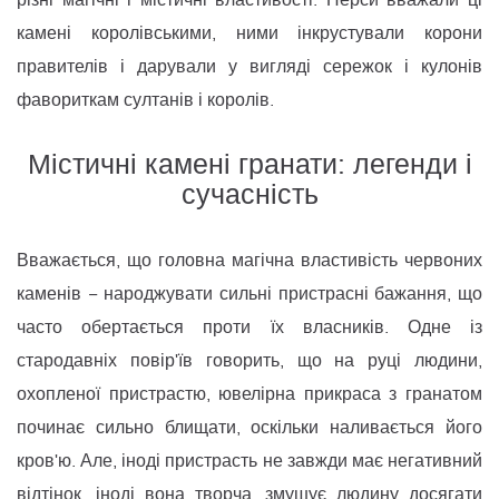
камені королівськими, ними інкрустували корони
правителів і дарували у вигляді сережок і кулонів
фавориткам султанів і королів.
Містичні камені гранати: легенди і
сучасність
Вважається, що головна магічна властивість червоних
каменів − народжувати сильні пристрасні бажання, що
часто обертається проти їх власників. Одне із
стародавніх повір'їв говорить, що на руці людини,
охопленої пристрастю, ювелірна прикраса з гранатом
починає сильно блищати, оскільки наливається його
кров'ю. Але, іноді пристрасть не завжди має негативний
відтінок, іноді вона творча, змушує людину досягати