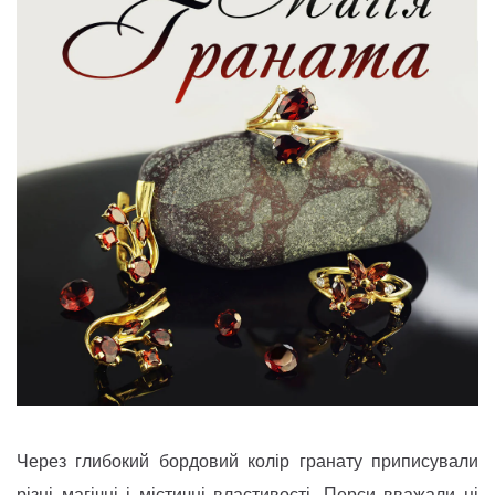
Через глибокий бордовий колір гранату приписували
різні магічні і містичні властивості. Перси вважали ці