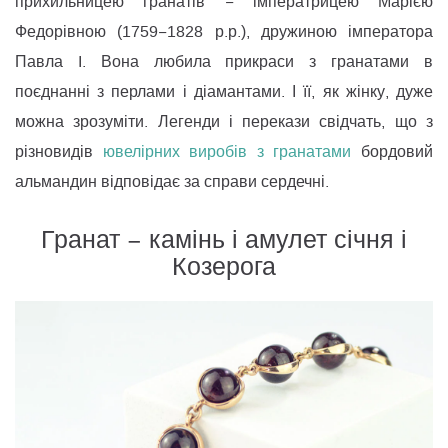
прихильницею гранатів − імператрицею Марією
Федорівною (1759−1828 р.р.), дружиною імператора
Павла I. Вона любила прикраси з гранатами в
поєднанні з перлами і діамантами. І її, як жінку, дуже
можна зрозуміти. Легенди і перекази свідчать, що з
різновидів
ювелірних виробів з гранатами
бордовий
альмандин відповідає за справи сердечні.
Гранат − камінь і амулет січня і
Козерога