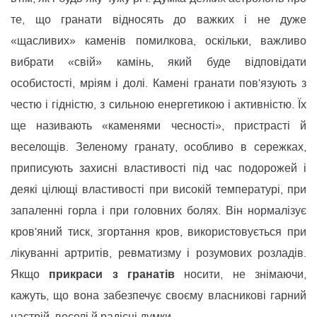
те, що гранати відносять до важких і не дуже
«щасливих» каменів помилкова, оскільки, важливо
вибрати «свій» камінь, який буде відповідати
особистості, мріям і долі. Камені гранати пов'язують з
честю і гідністю, з сильною енергетикою і активністю. Їх
ще називають «каменями чесності», пристрасті й
веселощів. Зеленому гранату, особливо в сережках,
приписують захисні властивості під час подорожей і
деякі цілющі властивості при високій температурі, при
запаленні горла і при головних болях. Він нормалізує
кров'яний тиск, згортання кров, використовується при
лікуванні артритів, ревматизму і розумових розладів.
прикраси з гранатів
Якщо
носити, не знімаючи,
кажуть, що вона забезпечує своєму власникові гарний
настрій, веселі й радісні думки.