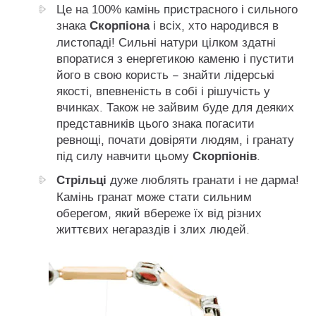
Це на 100% камінь пристрасного і сильного
Скорпіона
знака
і всіх, хто народився в
листопаді! Сильні натури цілком здатні
впоратися з енергетикою каменю і пустити
його в свою користь − знайти лідерські
якості, впевненість в собі і рішучість у
вчинках. Також не зайвим буде для деяких
представників цього знака погасити
ревнощі, почати довіряти людям, і гранату
Скорпіонів
під силу навчити цьому
.
Стрільці
дуже люблять гранати і не дарма!
Камінь гранат може стати сильним
оберегом, який вбереже їх від різних
життєвих негараздів і злих людей.