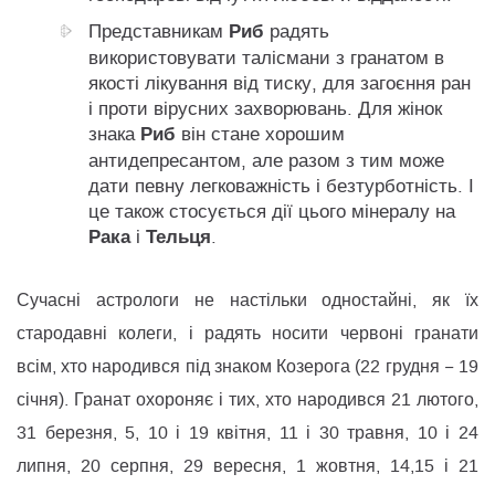
Риб
Представникам
радять
використовувати талісмани з гранатом в
якості лікування від тиску, для загоєння ран
і проти вірусних захворювань. Для жінок
Риб
знака
він стане хорошим
антидепресантом, але разом з тим може
дати певну легковажність і безтурботність. І
це також стосується дії цього мінералу на
Рака
Тельця
і
.
Сучасні астрологи не настільки одностайні, як їх
стародавні колеги, і радять носити червоні гранати
всім, хто народився під знаком Козерога (22 грудня − 19
січня). Гранат охороняє і тих, хто народився 21 лютого,
31 березня, 5, 10 і 19 квітня, 11 і 30 травня, 10 і 24
липня, 20 серпня, 29 вересня, 1 жовтня, 14,15 і 21