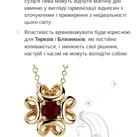
сузір'я Лева можуть відчути магічну дію
каменю у вигляді гармонізації відносин з
оточуючими і примирення з неідеальності
цього світу.
Властивість врівноважувати буде корисною
Терезів
Близнюків
для
і
, які постійно
коливаються, і змінюють свої рішення,
настрій і часом не можуть володіти собою.