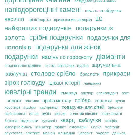
дорогоцінне каміння
полудрагоценные камни
напівдорогоцінні камені
весільна обручка
10
весілля
трініті картьє
прикраси меган маркл
найкращих подарунків
подарунки із
срібні подарунки
золота
подарунки для
подарунки для жінок
чоловіків
подарунки
діаманти
камінь по гороскопу
заручальна
огранювання каміння
чистка ювелірних виробів
столове срібло
прикраси
каблучка
браслети
зірок голівуду
цікаві історії
ланцюжки
ювелірні тренди
смарагд
адуляр
олександрит
агат
срібло
золото
проба металу
сережки
платина
кулон
подарунки для дітей
хрестики
підвіски
кав'ярниця
бріолети
срібна ікона
топаз
рубін
цитрин
золотий пірсинг
сертифікати
кварц
каблучки
брошка
годинники
турмалін
сапфір
ювелірна емаль
іонізатор
гранат
аквамарин
берил
морганіт
раухтопаз
аметист
моріон
альмадин
цаворит
родоліт
день св.