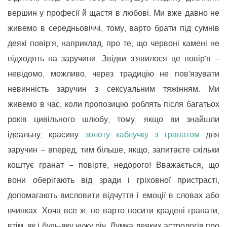
вершин у професії й щастя в любові. Ми вже давно не
живемо в середньовіччі, тому, варто брати під сумнів
деякі повір'я, наприклад, про те, що червоні камені не
підходять на заручини. Звідки з'явилося це повір'я −
невідомо, можливо, через традицію не пов'язувати
невинність заручин з сексуальним тяжінням. Ми
живемо в час, коли пропозицію роблять після багатьох
років цивільного шлюбу, тому, якщо ви знайшли
ідеальну, красиву
золоту каблучку з гранатом
для
заручин − вперед, тим більше, якщо, запитаєте скільки
коштує гранат − повірте, недорого! Вважається, що
вони оберігають від зради і гріховної пристрасті,
допомагають висловити відчуття і емоції в словах або
вчинках. Хоча все ж, не варто носити крадені гранати,
втім, як і будь-яку чужу річ. Думка деяких астрологів про