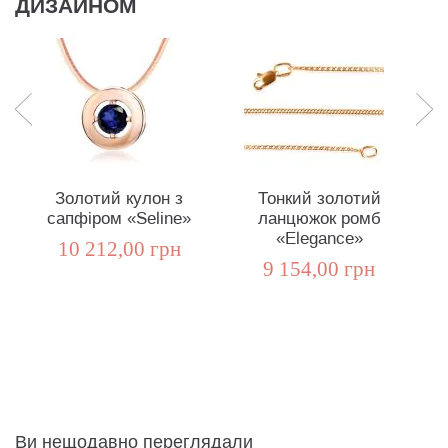
ДИЗАЙНОМ
Золотий кулон з
Тонкий золотий
З
сапфіром «Seline»
ланцюжок ромб
к
«Elegance»
10 212,00 грн
9 154,00 грн
Ви нещодавно переглядали