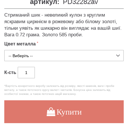
артикул:
PD32282av
Стриманий шик - невеликий кулон з круглим
яскравим циркнієм в рожевому або білому золоті,
тільки уявіть як шикарно він виглядає на вашій шиї.
Вага 0.72 грама. Золото 585 проби.
Цвет металла
К-сть
*Вартість конкретного виробу залежить від розміру, якості каменів, ваги і проби
металу, а також поточного курсу валют і металів. Бонусна ціна залежить від
особистої знижки, а також поточних акцій магазину.
Купити