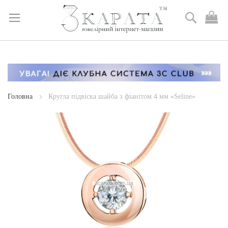
Пошук
М
к
Skip
to
Content
Головна
Кругла підвіска шайба з фіанітом 4 мм «Seline»