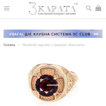
Пошук
М
к
Skip
to
Content
Головна
Чоловічій перстень з гранатом «Константа»