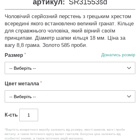
артикул:
SR31553sd
Чоловічий серйозний перстень з грецьким хрестом
всередині якого встановлено великий гранат. Кільце
для справжнього чоловіка, який вірний своїм
принципам. Діаметр шапки кільця 18 мм. Ціна за
вагу 8,8 грама. Золото 585 проби.
Размер
Дізнатись розмір
Цвет металла
К-сть
*Вартість конкретного виробу залежить від розміру, якості каменів, ваги і проби
металу, а також поточного курсу валют і металів. Бонусна ціна залежить від
особистої знижки, а також поточних акцій магазину.