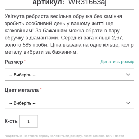
артикул:
WR31663aj
Увігнута ребриста весільна обручка без каміння
зробить особливий день у вашому житті ще
казковішим! За бажанням можна обрати в пару
обручку з діамантами. Середня вага кільця 2,67,
золото 585 проби. Ціна вказана на одне кільце, колір
металу вибрати за бажанням.
Размер
Дізнатись розмір
Цвет металла
К-сть
*Вартість конкретного виробу залежить від розміру, якості каменів, ваги і проби