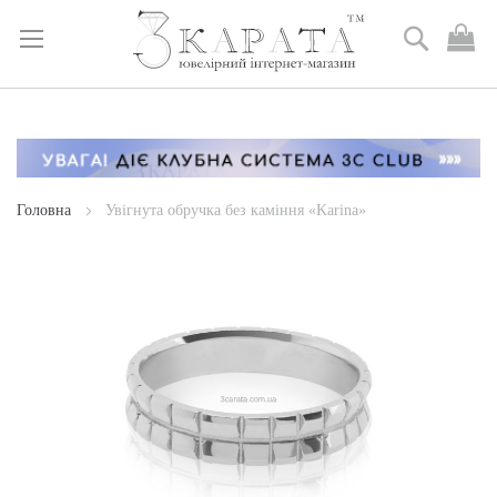
Пошук
М
к
Skip
to
Content
Головна
Увігнута обручка без каміння «Karina»