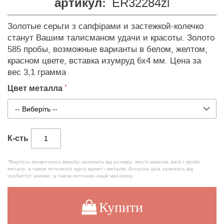
артикул:
ER32284zl
Золотые серьги з сапфірами и застежкой-колечко
станут Вашим талисманом удачи и красоты. Золото
585 пробы, возможные варианты в белом, желтом,
красном цвете, вставка изумруд 6х4 мм. Цена за
вес 3,1 грамма
Цвет металла
К-сть
*Вартість конкретного виробу залежить від розміру, якості каменів, ваги і проби
металу, а також поточного курсу валют і металів. Бонусна ціна залежить від
особистої знижки, а також поточних акцій магазину.
Купити