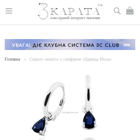
Пошук
М
к
Skip
to
Content
Головна
Серьги «конго» с сапфіром «Царица Нила»