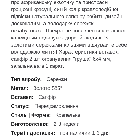
про африканську екзотику та пристрасні
граціозні красуні, синій колір краплеподібної
підвіски натурального сапфіру робить дизайн
досконалим, а володарку сережок
незабутньою. Прекрасне поповнення ювелірної
колекції чи подарунок дорогій людині. З
золотими сережками-кільцями відчувайте себе
володаркою життя! Характеристики вставок:
сапфір 2 шт огранування "груша" 6х4 мм,
загальна вага 1 карат.
Сережки
Золото 585°
Сапфір
Передзамовлення
Крапелька
2-3 недели
при наличии 1-3 дня