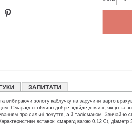
ГУКИ
ЗАПИТАТИ
 та вибираючи золоту каблучку на заручини варто враху
дом. Смарагд особливо добре підійде дівчині, якщо за з
гадуванням про сильні почуття, а й талісманом. Звичайн
 Характеристики вставок: смарагд вагою 0.12 Ct, діаметр 