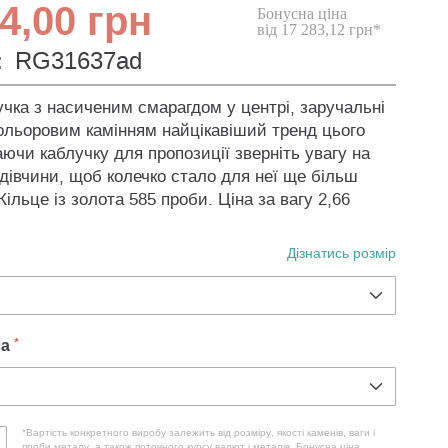
4,00 грн
Бонусна ціна
від 17 283,12 грн*
:
RG31637ad
учка з насиченим смарагдом у центрі, заручальні
кольоровим камінням найцікавіший тренд цього
ючи каблучку для пропозиції зверніть увагу на
 дівчини, щоб колечко стало для неї ще більш
ільце із золота 585 проби. Ціна за вагу 2,66
Дізнатись розмір
ла
*Вартість конкретного виробу залежить від розміру, якості каменів, ваги і
проби металу, а також поточного курсу валют і металів. Бонусна ціна