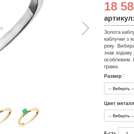
18 58
артикул
Золота кабл
каблучки з 
року. Вибира
знак зодіаку
особливим. К
грама.
Размер
Цвет метал
К-сть