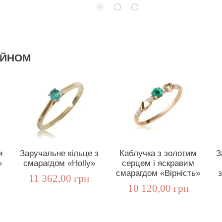
АЙНОМ
и
Заручальне кільце з
Каблучка з золотим
З
»
смарагдом «Holly»
серцем і яскравим
смарагдом «Вірність»
з
11 362,00 грн
10 120,00 грн