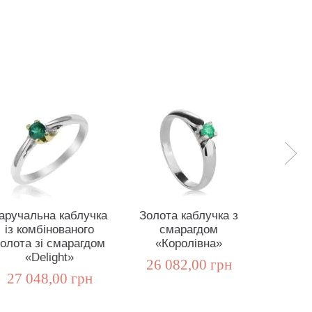
аручальна каблучка
Золота каблучка з
Золот
із комбінованого
смарагдом
смараг
олота зі смарагдом
«Королівна»
13 8
«Delight»
26 082,00 грн
27 048,00 грн