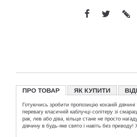
ПРО ТОВАР
ЯК КУПИТИ
ВІД
Готуючись зробити пропозицію коханій дівчині
перевагу класичній каблучці-солітеру зі смараг
рак, лев або діва, кільце стане не просто на
дівчину в будь-яке свято і навіть без приводу!