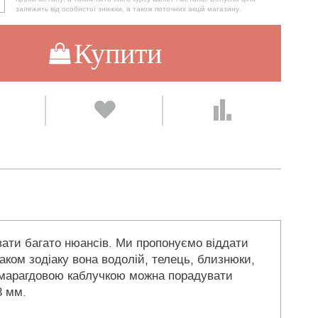
залежить від особистої знижки, а також поточних акцій магазину.
Купити
вати багато нюансів. Ми пропонуємо віддати
наком зодіаку вона водолій, телець, близнюки,
о смарагдовою каблучкою можна порадувати
3 мм.