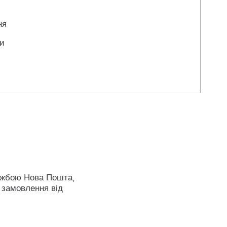
ня
ли
ужбою Нова Пошта,
 замовлення від