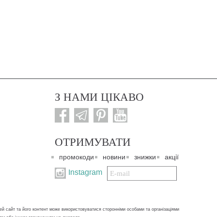
З НАМИ ЦІКАВО
ОТРИМУВАТИ
промокоди
новини
знижки
акції
Подписаться
Instagram
на
нашу
рассылку:
ей сайт та його контент може використовуватися сторонніми особами та організаціями