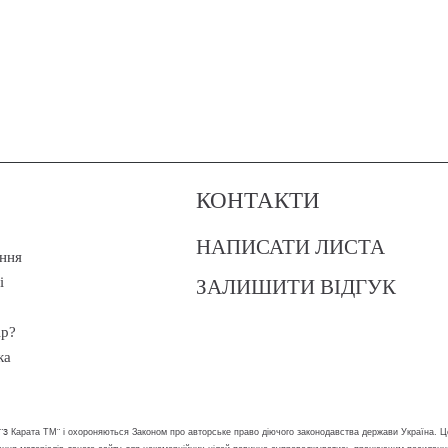
КОНТАКТИ
НАПИСАТИ ЛИСТА
ння
ЗАЛИШИТИ ВІДГУК
і
ір?
ка
 "3 Карата ТМ" і охороняються Законом про авторське право діючого законодавства держави Україна. Ц