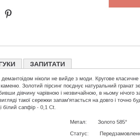
ГУКИ
ЗАПИТАТИ
м демантоідом ніколи не вийде з моди. Кругове класичне
 каменю. Золотий пірсинг поєднує натуральний гранат зе
ивши дівчину чарівною і незвичайною, в ньому нічого за
игляді такої сережки запам'ятається на довго і точно б
і білий сапфір - 0,1 Ct.
Метал:
Золото 585°
Статус:
Передзамовлен