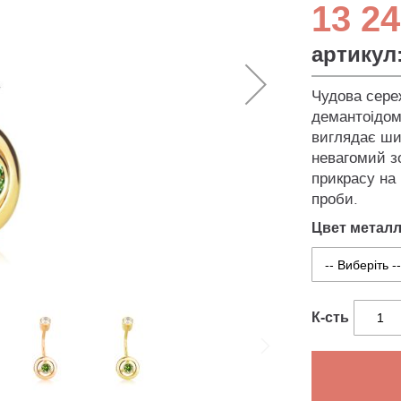
13 24
артикул
Чудова сереж
демантоідом 
виглядає ши
невагомий з
прикрасу на 
проби.
Цвет метал
К-сть