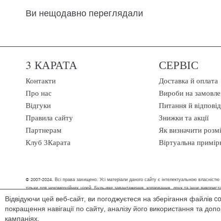
Ви нещодавно переглядали
3 КАРАТА
СЕРВІС
Контакти
Доставка й оплата
Про нас
Вироби на замовле
Відгуки
Питання й відповід
Правила сайту
Знижки та акції
Партнерам
Як визначити розм
Клуб 3Карата
Віртуальна примір
© 2007-2024. Всі права захищено. Усі матеріали даного сайту є інтелектуальною власністю
тільки для некомерційних цілей. Будь-яке завантаження, копіювання, друк та інше викори
Відвідуючи цей веб-сайт, ви погоджуєтеся на зберігання файлів c
Ми обробляємо персональні дані (cookies, IP-адреса, місце розташування), щоб в
покращення навігації по сайту, аналізу його використання та до
зручним способом, ми допоможемо знайти рішення.
кампаніях.