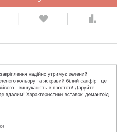
 закріплення надійно утримує зелений
леного кольору та яскравий білий сапфір - це
йвого - вишуканість в простоті! Даруйте
уде вдалим! Характеристики вставок: демантоід
ня