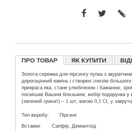
ПРО ТОВАР
ЯК КУПИТИ
ВІД
Золота сережка для пірсингу пупка з акуратни
дорогоцінний камінь і створює ілюзію більшого
прикраса яка, стане улюбленою і бажаною, зроб
посмішки Вашим близьким, вибір подарунка у в
(зелений гранат) – 1 шт, вагою 0,1 Ct, у закрутц
Тип виробу:
Пірсинг
Вставки:
Сапфір, Демантоїд