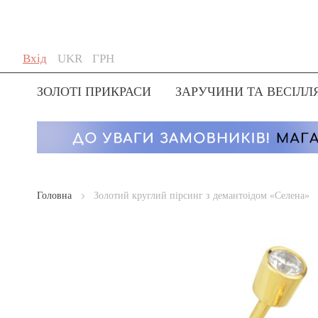
Skip
Мова
Валюта
Вхід
UKR
ГРН
to
Content
ЗОЛОТІ ПРИКРАСИ
ЗАРУЧИНИ ТА ВЕСІЛЛ
Головна
Золотий круглий пірсинг з демантоідом «Селена»