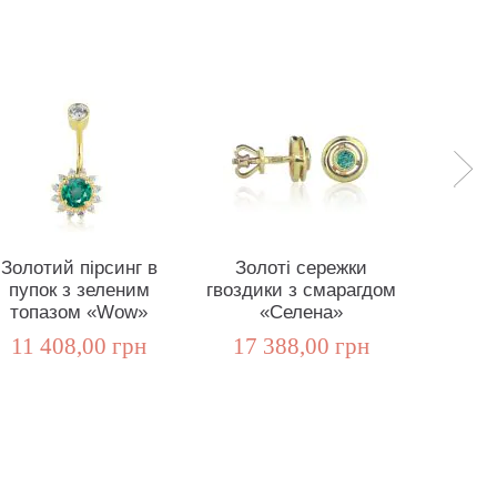
Золотий пірсинг в
Золоті сережки
Серьг
пупок з зеленим
гвоздики з смарагдом
зеле
топазом «Wow»
«Селена»
«
11 408,00 грн
17 388,00 грн
10 1