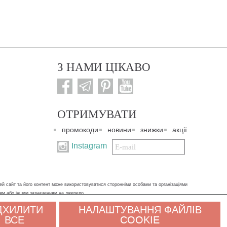
З НАМИ ЦІКАВО
ОТРИМУВАТИ
промокоди
новини
знижки
акції
Подписаться
Instagram
на
нашу
рассылку:
ей сайт та його контент може використовуватися сторонніми особами та організаціями
ням або іншим зазначенням на джерело.
ДХИЛИТИ
НАЛАШТУВАННЯ ФАЙЛІВ
х даних. Якщо ви не згодні, будь ласка, покиньте сайт і зв'яжіться з нами будь-яким
ВСЕ
COOKIE