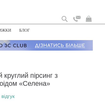
Мій
коши
ИЖКИ
БЛОГ
 круглий пірсинг з
оідом «Селена»
відгук