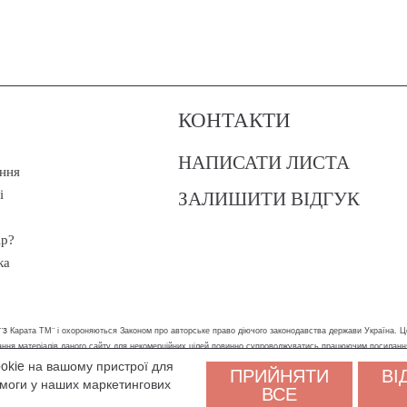
КОНТАКТИ
НАПИСАТИ ЛИСТА
ння
ЗАЛИШИТИ ВІДГУК
і
ір?
ка
 "3 Карата ТМ" і охороняються Законом про авторське право діючого законодавства держави Україна. Ц
стання матеріалів даного сайту для некомерційних цілей повинно супроводжуватись працюючим посилан
ookie на вашому пристрої для
ПРИЙНЯТИ
ВІ
ам було зручніше користуватися сайтом. Залишаючись на сайті, ви погоджуєтеся на обробку персональни
помоги у наших маркетингових
ВСЕ