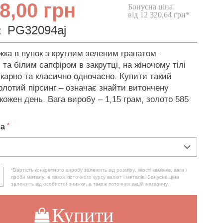
8,00 грн
Бонусна ціна
від 12 320,64 грн*
:
PG32094aj
ка в пупок з круглим зеленим гранатом -
та білим сапфіром в закрутці, на жіночому тілі
карно та класично одночасно. Купити такий
олотий пірсинг – означає знайти витончену
кожен день. Вага виробу – 1,15 грам, золото 585
ла
*Вартість конкретного виробу залежить від розміру, якості каменів, ваги і
проби металу, а також поточного курсу валют і металів. Бонусна ціна
залежить від особистої знижки, а також поточних акцій магазину.
Купити