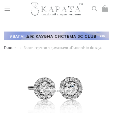
Пошук
М
к
Skip
to
Content
Головна
Золоті сережки з діамантами «Diamonds in the sky»