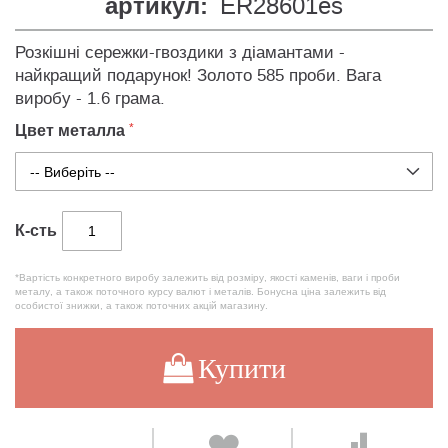
артикул:
ER28601es
Розкішні сережки-гвоздики з діамантами -
найкращий подарунок! Золото 585 проби. Вага
виробу - 1.6 грама.
Цвет металла
К-сть
*Вартість конкретного виробу залежить від розміру, якості каменів, ваги і проби
металу, а також поточного курсу валют і металів. Бонусна ціна залежить від
особистої знижки, а також поточних акцій магазину.
Купити