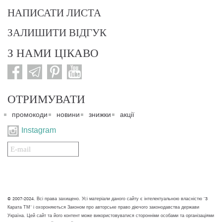
НАПИСАТИ ЛИСТА
ЗАЛИШИТИ ВІДГУК
З НАМИ ЦІКАВО
ОТРИМУВАТИ
промокоди
новини
знижки
акції
Instagram
Подписаться
на
нашу
рассылку:
© 2007-2024. Всі права захищено. Усі матеріали даного сайту є інтелектуальною власністю "3
Карата ТМ" і охороняються Законом про авторське право діючого законодавства держави
Україна. Цей сайт та його контент може використовуватися сторонніми особами та організаціями