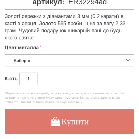
артикул:
ER32294ad
Золоті сережки з діамантами 3 мм (0.2 карати) в
касті з серця. Золото 585 проби, ціна за вагу 2,33
грам. Чудовий подарунок шикарній пані до будь-
якого свята!
Цвет металла
К-сть
*Вартість конкретного виробу залежить від розміру, якості каменів, ваги і проби
металу, а також поточного курсу валют і металів. Бонусна ціна залежить від
особистої знижки, а також поточних акцій магазину.
Купити