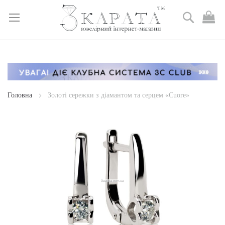
Пошук
М
к
Skip
to
Content
Головна
Золоті сережки з діамантом та серцем «Cuore»