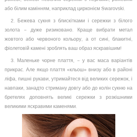
або білим камінням, наприклад цирконієм Swarovski.
2. Бежева сукня з блискітками і сережки з білого
золота − дуже ризиковано. Краще вибрати метал
жовтого або червоного кольору, а от сині, блакитні,
фіолетовій камені зроблять ваш образ яскравішим!
3. Маленьке чорне плаття, − у вас маса варіантів
прикрас. Але якщо плаття «кльош» внизу або в районі
ліфа, пишні рукави, утримайтеся від великих сережок, і
навпаки, занадто стриману довгу або до колін сукню на
бретелях доповнять великі сережки з розкішними
великими яскравими каменями.