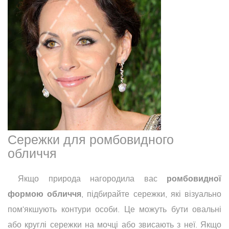
Сережки для ромбовидного
обличчя
ромбовидної
Якщо природа нагородила вас
формою обличчя
, підбирайте сережки, які візуально
пом'якшують контури особи. Це можуть бути овальні
або круглі сережки на мочці або звисають з неї. Якщо