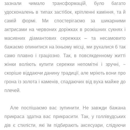
зазнали чимало трансформацій, було багато
удосконалень в типах застібок, кріпленні каміння, та й
самій формі. Ми спостерігаємо за шикарними
актрисами на червоних доріжках в розкішних сукнях і
масивних діамантових сережках – та несамовито
бажаємо опинитися на їхньому місці, ми рухалися б так
само плавно і граціозно. Так, в повсякденному житті
жінки воліють купити сережки непомітні і зручні, −
скоріше віддаючи данину традиції, але мріють вони про
грона із золота і каменів, спадаючих від вуха майже до
плечей.
Але поспішаємо вас зупинити. Не завжди бажана
прикраса здатна вас прикрасити. Так, у голлівудських
дів є стилісти, які їм підбирають аксесуари, слідуючи