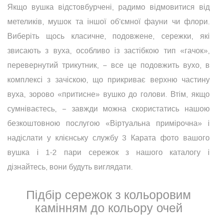
Якщо вушка відстовбурчені, радимо відмовитися від
метеликів, мушок та іншої об'ємної фауни чи флори.
Виберіть щось класичне, подовжене, сережки, які
звисають з вуха, особливо із застібкою тип «гачок»,
перевернутий трикутник, − все це подовжить вухо, в
комплексі з зачіскою, що прикриває верхню частину
вуха, зорово «притисне» вушко до голови. Втім, якщо
сумніваєтесь, − завжди можна скористатись нашою
безкоштовною послугою «Віртуальна примірочна» і
надіслати у клієнську службу 3 Карата фото вашого
вушка і 1-2 пари сережок з нашого каталогу і
дізнайтесь, вони будуть виглядати.
Підбір сережок з кольоровим
камінням до кольору очей