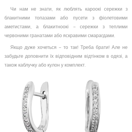
Чи нам не знати, як люблять кароокі сережки з
блакитними топазами або пусети з фіолетовими
аметистами, а блакитноокі − сережки з теплими
червоними гранатами або яскравими смарагдами.
Якщо дуже хочеться − то так! Треба брати! Але не
забудьте доповнити їх відповідним відтінком в одязі, а
також каблучку або кулон у комплект.