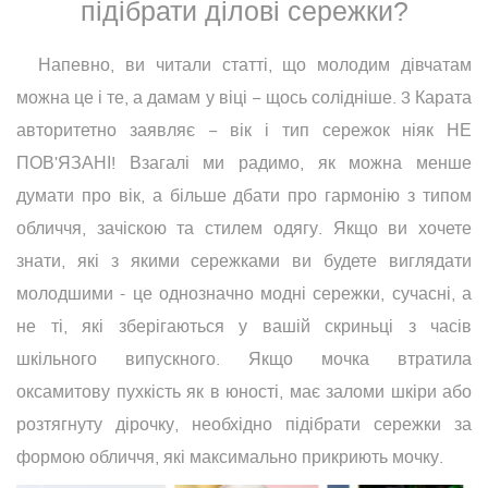
підібрати ділові сережки?
Напевно, ви читали статті, що молодим дівчатам
можна це і те, а дамам у віці − щось солідніше. 3 Карата
авторитетно заявляє − вік і тип сережок ніяк НЕ
ПОВ'ЯЗАНІ! Взагалі ми радимо, як можна менше
думати про вік, а більше дбати про гармонію з типом
обличчя, зачіскою та стилем одягу. Якщо ви хочете
знати, які з якими сережками ви будете виглядати
молодшими - це однозначно модні сережки, сучасні, а
не ті, які зберігаються у вашій скриньці з часів
шкільного випускного. Якщо мочка втратила
оксамитову пухкість як в юності, має заломи шкіри або
розтягнуту дірочку, необхідно підібрати сережки за
формою обличчя, які максимально прикриють мочку.