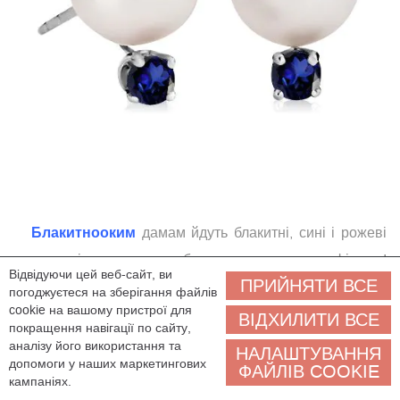
Блакитнооким
дамам йдуть блакитні, сині і рожеві
топази, діаманти, а, особливо, сережки з сапфірами!
Відвідуючи цей веб-сайт, ви
ПРИЙНЯТИ ВСЕ
Аквамарин, синя шпінель, авартюрін, найніжніша
погоджуєтеся на зберігання файлів
cookie на вашому пристрої для
бірюза − це все ваше! Колір металу краще вибрати під
ВІДХИЛИТИ ВСЕ
покращення навігації по сайту,
колір шкіри, якщо вона не дуже бліда, то біле золото
аналізу його використання та
НАЛАШТУВАННЯ
допомоги у наших маркетингових
переважніше під холодні блакитні відтінки топазів або
ФАЙЛІВ COOKIE
кампаніях.
синіх сапфірів.