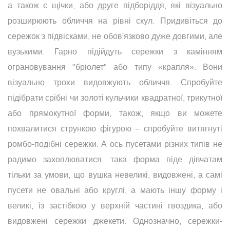
а також є щічки, або друге підборіддя, які візуально
розширюють обличчя на рівні скул. Придивіться до
сережок з підвісками, не обов'язково дуже довгими, але
вузькими. Гарно підійдуть сережки з камінням
ограновування "бріолет" або типу «крапля». Вони
візуально трохи видовжують обличчя. Спробуйте
підібрати срібні чи золоті кульчики квадратної, трикутної
або прямокутної форми, також, якщо ви можете
похвалитися стрункою фігурою − спробуйте витягнуті
ромбо-подібні сережки. А ось пусетами різних типів не
радимо захоплюватися, така форма піде дівчатам
тільки за умови, що вушка невеликі, видовжені, а самі
пусети не овальні або круглі, а мають іншу форму і
великі, із застібкою у верхній частині гвоздика, або
видовжені сережки джекети. Однозначно, сережки-