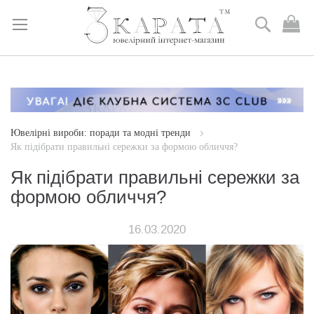
Пошук
М
к
Skip
to
Content
Ювелірні вироби: поради та модні тренди
Як підібрати правильні сережки за формою обличчя?
Як підібрати правильні сережки за
формою обличчя?
16.03.2020