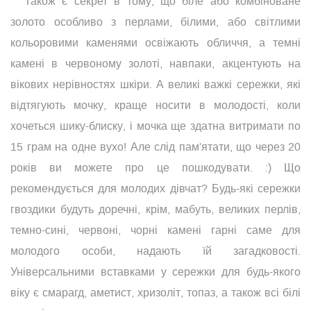
Також є секрет в тому, що біле або комбіноване
золото особливо з перлами, білими, або світлими
кольоровими каменями освіжають обличчя, а темні
камені в червоному золоті, навпаки, акцентують на
вікових нерівностях шкіри. А великі важкі сережки, які
відтягують мочку, краще носити в молодості, коли
хочеться шику-блиску, і мочка ще здатна витримати по
15 грам на одне вухо! Але слід пам'ятати, що через 20
років ви можете про це пошкодувати. :) Що
рекомендується для молодих дівчат? Будь-які сережки
гвоздики будуть доречні, крім, мабуть, великих перлів,
темно-сині, червоні, чорні камені гарні саме для
молодого особи, надають їй загадковості.
Універсальними вставками у сережки для будь-якого
віку є смарагд, аметист, хризоліт, топаз, а також всі білі