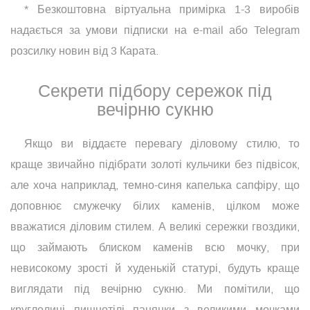
* Безкоштовна віртуальна примірка 1-3 виробів
надається за умови підписки на e-mail або Telegram
розсилку новин від 3 Карата.
Секрети підбору сережок під
вечірню сукню
Якщо ви віддаєте перевагу діловому стилю, то
краще звичайно підібрати золоті кульчики без підвісок,
але хоча наприклад, темно-синя капелька сапфіру, що
доповнює смужечку білих каменів, цілком може
вважатися діловим стилем. А великі сережки гвоздики,
що займають блиском каменів всю мочку, при
невисокому зрості й худенькій статурі, будуть краще
виглядати під вечірню сукню. Ми помітили, що
круглолиці пишнотілі панянки з великими мочками