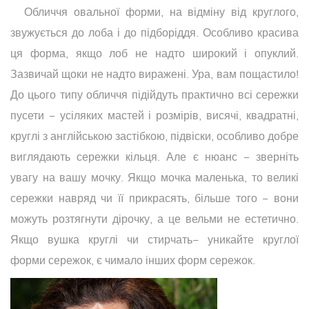
Обличчя овальної форми, на відміну від круглого,
звужується до лоба і до підборіддя. Особливо красива
ця форма, якщо лоб не надто широкий і опуклий.
Зазвичай щоки не надто виражені. Ура, вам пощастило!
До цього типу обличчя підійдуть практично всі сережки
пусети − усіляких мастей і розмірів, висячі, квадратні,
круглі з англійською застібкою, підвіски, особливо добре
виглядають сережки кільця. Але є нюанс − зверніть
увагу на вашу мочку. Якщо мочка маленька, то великі
сережки навряд чи її прикрасять, більше того − вони
можуть розтягнути дірочку, а це вельми не естетично.
Якщо вушка круглі чи стирчать− уникайте круглої
форми сережок, є чимало інших форм сережок.