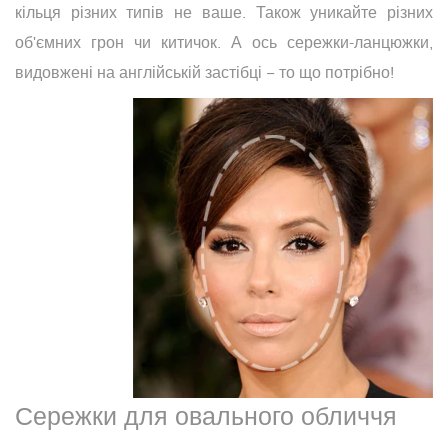
кільця різних типів не ваше. Також уникайте різних
об'ємних грон чи китичок. А ось сережки-ланцюжки,
видовжені на англійській застібці − то що потрібно!
Сережки для овального обличчя