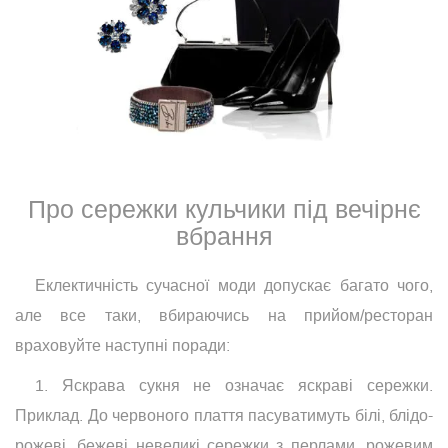
Про сережки кульчики під вечірнє
вбрання
Еклектичність сучасної моди допускає багато чого,
але все таки, вбираючись на прийом/ресторан
враховуйте наступні поради:
1. Яскрава сукня не означає яскраві сережки.
Приклад. До червоного плаття пасуватимуть білі, блідо-
рожеві, бежеві невеликі сережки з перлами, рожевим