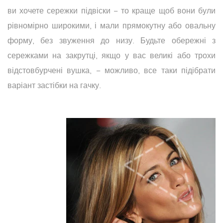
ви хочете сережки підвіски − то краще щоб вони були
рівномірно широкими, і мали прямокутну або овальну
форму, без звуження до низу. Будьте обережні з
сережками на закрутці, якщо у вас великі або трохи
відстовбурчені вушка, − можливо, все таки підібрати
варіант застібки на гачку.