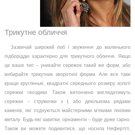
Трикутне обличчя
Зазвичай широкий лоб і звуження до маленького
підборіддю характерно для трикутного обличчя. Якщо
це ваше тип − уникайте сережок такий же форм, або
вибирайте трикутник зворотної форми. Але все таки
краще кругленькі, квадратні середнього розміру золоті
сережки гвоздики. Також витончено виглядатимуть
сережки − струмочки з 1 або декількома рядами
каменів, які з'єднуються майстерними м'якими лініями
металу. Будь-які завитки, орнаменти − буде дуже гарно.
Також ви можете подивитися, що носила Нефертіті,