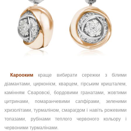
Карооким
краще вибирати сережки з білими
діамантами, цирконієм, кварцем, гірським кришталем,
камінням Сваровскі, бордовими гранатами, жовтими
цитринами, помаранчевими сапфірами, зеленими
хризолітами, турмаліном, смарагдом і навіть рожевими
топазами, рубінами теплого червоного кольору і
червоними турмалінами.