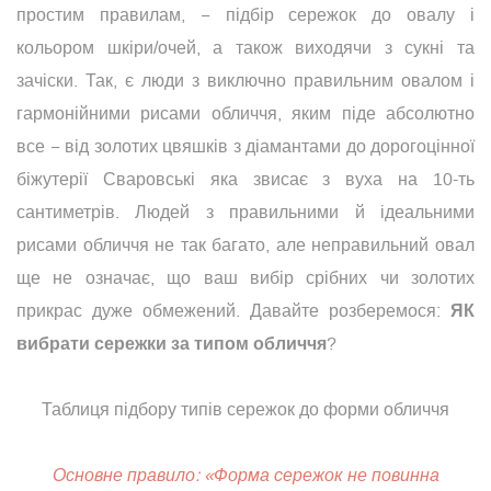
простим правилам, − підбір сережок до овалу і
кольором шкіри/очей, а також виходячи з сукні та
зачіски. Так, є люди з виключно правильним овалом і
гармонійними рисами обличчя, яким піде абсолютно
все − від золотих цвяшків з діамантами до дорогоцінної
біжутерії Сваровські яка звисає з вуха на 10-ть
сантиметрів. Людей з правильними й ідеальними
рисами обличчя не так багато, але неправильний овал
ще не означає, що ваш вибір срібних чи золотих
ЯК
прикрас дуже обмежений. Давайте розберемося:
вибрати сережки за типом обличчя
?
Таблиця підбору типів сережок до форми обличчя
Основне правило: «Форма сережок не повинна