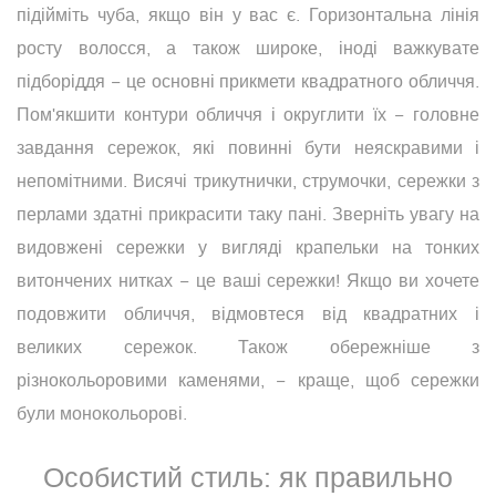
підійміть чуба, якщо він у вас є. Горизонтальна лінія
росту волосся, а також широке, іноді важкувате
підборіддя − це основні прикмети квадратного обличчя.
Пом'якшити контури обличчя і округлити їх − головне
завдання сережок, які повинні бути неяскравими і
непомітними. Висячі трикутнички, струмочки, сережки з
перлами здатні прикрасити таку пані. Зверніть увагу на
видовжені сережки у вигляді крапельки на тонких
витончених нитках − це ваші сережки! Якщо ви хочете
подовжити обличчя, відмовтеся від квадратних і
великих сережок. Також обережніше з
різнокольоровими каменями, − краще, щоб сережки
були монокольорові.
Особистий стиль: як правильно