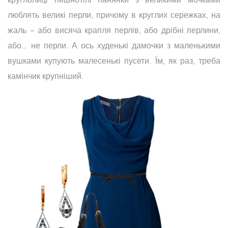
люблять великі перли, причому в круглих сережках, на
жаль − або висяча крапля перлів, або дрібні перлини,
або... не перли. А ось худенькі дамочки з маленькими
вушками купують малесенькі пусети. Їм, як раз, треба
камінчик крупніший.