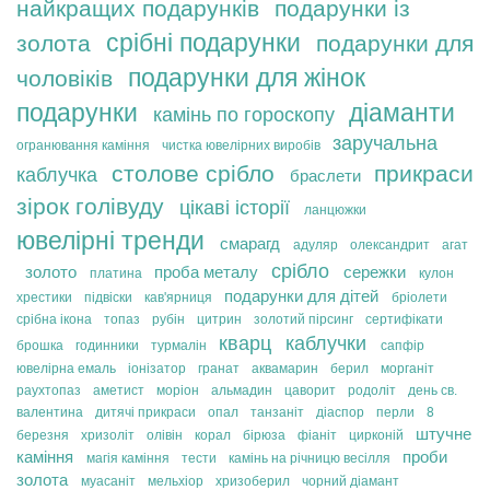
найкращих подарунків
подарунки із
срібні подарунки
золота
подарунки для
подарунки для жінок
чоловіків
подарунки
діаманти
камінь по гороскопу
заручальна
огранювання каміння
чистка ювелірних виробів
столове срібло
прикраси
каблучка
браслети
зірок голівуду
цікаві історії
ланцюжки
ювелірні тренди
смарагд
адуляр
олександрит
агат
срібло
золото
проба металу
сережки
платина
кулон
подарунки для дітей
хрестики
підвіски
кав'ярниця
бріолети
срібна ікона
топаз
рубін
цитрин
золотий пірсинг
сертифікати
кварц
каблучки
брошка
годинники
турмалін
сапфір
ювелірна емаль
іонізатор
гранат
аквамарин
берил
морганіт
раухтопаз
аметист
моріон
альмадин
цаворит
родоліт
день св.
валентина
дитячі прикраси
опал
танзаніт
діаспор
перли
8
штучне
березня
хризоліт
олівін
корал
бірюза
фіаніт
цирконій
каміння
проби
магія каміння
тести
камінь на річницю весілля
золота
муасаніт
мельхіор
хризоберил
чорний діамант