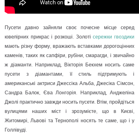
Пусети давно зайняли своє почесне місце серед
ювелірних прикрас і розкоші. Золоті
сережки гвоздики
мають різну форму, вражають вставками дорогоцінних
каменів, таких як сапфіри, рубіни, смарагди, і звичайно
ж діаманти. Наприклад, Вікторія Бекхем носить саме
пусети з діамантами, її стиль підтримують і
американські актриси Джессіка Альба, Джесіка Сімсон,
Сандра Балок, Єва Лонгорія. Наприклад, Анджеліна
Джолі практично завжди носить пусети. Втім, пройдіться
вулицями наших міст і зрозумієте, що в Києві,
Житомирі, Львові та Тернополі носять те саме, що і у
Голлівуді.