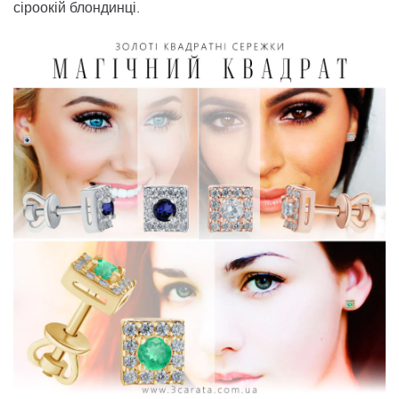
сіроокій блондинці.