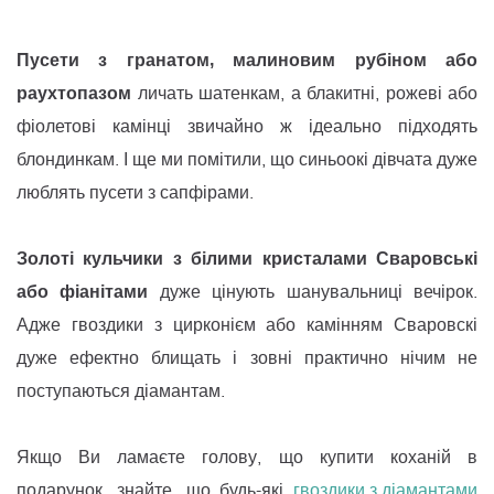
Пусети з гранатом, малиновим рубіном або
раухтопазом
личать шатенкам, а блакитні, рожеві або
фіолетові камінці звичайно ж ідеально підходять
блондинкам. І ще ми помітили, що синьоокі дівчата дуже
люблять пусети з сапфірами.
Золоті кульчики з білими кристалами Сваровські
або фіанітами
дуже цінують шанувальниці вечірок.
Адже гвоздики з цирконієм або камінням Сваровскі
дуже ефектно блищать і зовні практично нічим не
поступаються діамантам.
Якщо Ви ламаєте голову, що купити коханій в
подарунок, знайте, що будь-які
гвоздики з діамантами