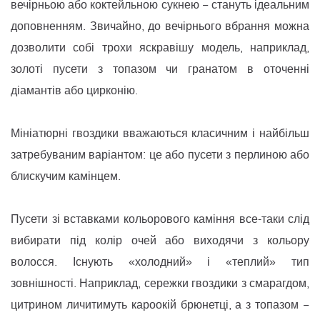
вечірньою або коктейльною сукнею − стануть ідеальним
доповненням. Звичайно, до вечірнього вбрання можна
дозволити собі трохи яскравішу модель, наприклад,
золоті пусети з топазом чи гранатом в оточенні
діамантів або цирконію.
Мініатюрні гвоздики вважаються класичним і найбільш
затребуваним варіантом: це або пусети з перлиною або
блискучим камінцем.
Пусети зі вставками кольорового каміння все-таки слід
вибирати під колір очей або виходячи з кольору
волосся. Існують «холодний» і «теплий» тип
зовнішності. Наприклад, сережки гвоздики з смарагдом,
цитрином личитимуть кароокій брюнетці, а з топазом −