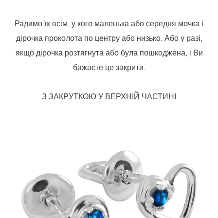
Радимо їх всім, у кого
маленька або середня мочка
і
дірочка проколота по центру або низько. Або у разі,
якщо дірочка розтягнута або була пошкоджена, і Ви
бажаєте це закрити.
З ЗАКРУТКОЮ У ВЕРХНІЙ ЧАСТИНІ