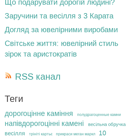
Що подарувати дорогій людині?
Заручини та весілля з 3 Карата
Догляд за ювелірними виробами
Світське життя: ювелірний стиль
зірок та аристократів
RSS канал
Теги
дорогоцінне каміння
полудрагоценные камни
напівдорогоцінні камені
весільна обручка
10
весілля
трініті картьє
прикраси меган маркл