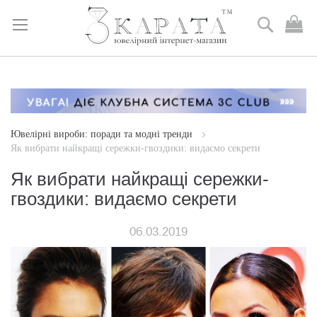
Пошук
М
к
Skip
to
Content
Ювелірні вироби: поради та модні тренди
Як вибрати найкращі сережки-гвоздики: видаємо секрети
Як вибрати найкращі сережки-
гвоздики: видаємо секрети
06.03.2019