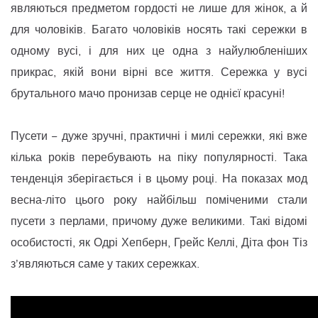
являються предметом гордості не лише для жінок, а й
для чоловіків. Багато чоловіків носять такі сережки в
одному вусі, і для них це одна з найулюбленіших
прикрас, якій вони вірні все життя. Сережка у вусі
брутального мачо пронизав серце не однієї красуні!
Пусети − дуже зручні, практичні і милі сережки, які вже
кілька років перебувають на піку популярності. Така
тенденція зберігається і в цьому році. На показах мод
весна-літо цього року найбільш поміченими стали
пусети з перлами, причому дуже великими. Такі відомі
особистості, як Одрі Хепберн, Грейс Келлі, Діта фон Тіз
з’являються саме у таких сережках.