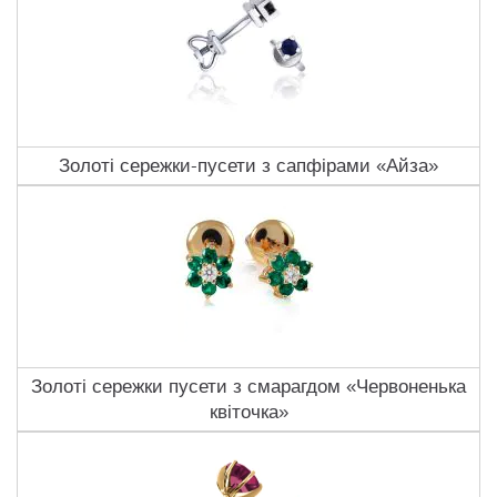
Золоті сережки-пусети з сапфірами «Айза»
Золоті сережки пусети з смарагдом «Червоненька
квіточка»