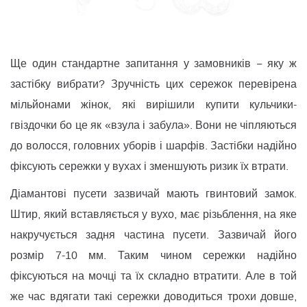
Ще один стандартне запитання у замовників − яку ж
застібку вибрати? Зручність цих сережок перевірена
мільйонами жінок, які вирішили купити кульчики-
гвіздочки бо це як «взула і забула». Вони не чіпляються
до волосся, головних уборів і шарфів. Застібки надійно
фіксують сережки у вухах і зменшують ризик їх втрати.
Діамантові пусети зазвичай мають гвинтовий замок.
Штир, який вставляється у вухо, має різьблення, на яке
накручується задня частина пусети. Зазвичай його
розмір 7-10 мм. Таким чином сережки надійно
фіксуються на мочці та їх складно втратити. Але в той
же час вдягати такі сережки доводиться трохи довше,