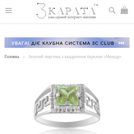
Пошук
М
к
Skip
to
Content
Головна
Золотий перстень з квадратним берилом «Меандр»