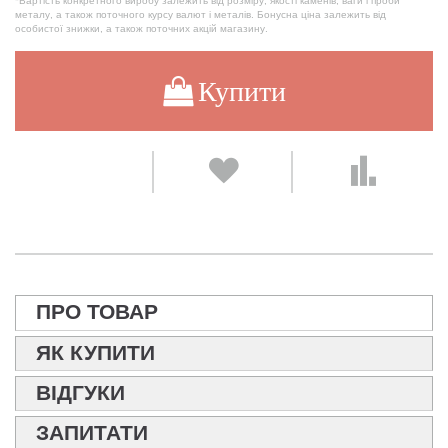
*Вартість конкретного виробу залежить від розміру, якості каменів, ваги і проби
металу, а також поточного курсу валют і металів. Бонусна ціна залежить від
особистої знижки, а також поточних акцій магазину.
Купити
ПРО ТОВАР
ЯК КУПИТИ
ВІДГУКИ
ЗАПИТАТИ