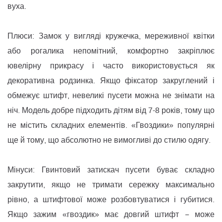
вуха.
Плюси: Замок у вигляді кружечка, мереживної квітки
або рогалика непомітний, комфортно закріплює
ювелірну прикрасу і часто використовується як
декоративна родзинка. Якщо фіксатор закруглений і
обмежує штифт, невеликі пусети можна не знімати на
ніч. Модель добре підходить дітям від 7-8 років, тому що
не містить складних елементів. «Гвоздики» популярні
ще й тому, що абсолютно не вимогливі до стилю одягу.
Мінуси: Гвинтовий затискач пусети буває складно
закрутити, якщо не тримати сережку максимально
рівно, а штифтової може розбовтуватися і губитися.
Якщо зажим «гвоздик» має довгий штифт − може