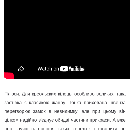
Плюси: Для креольских кілець, особливо великих, така
застібка є класикою жанру. Тонка прихована швенза
перетворює замок в невидимку, але при цьому він
цілком надійно з'єднує обидві частини прикраси. А вже
про зручність носіння таких сережок і говорити не