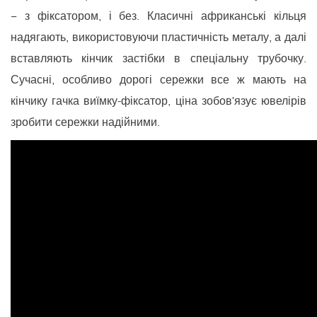
− з фіксатором, і без. Класичні африканські кільця
надягають, використовуючи пластичність металу, а далі
вставляють кінчик застібки в спеціальну трубочку.
Сучасні, особливо дорогі сережки все ж мають на
кінчику гачка виїмку-фіксатор, ціна зобов'язує ювелірів
зробити сережки надійними.