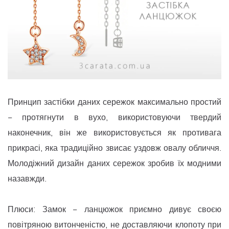
Принцип застібки даних сережок максимально простий
− протягнути в вухо, використовуючи твердий
наконечник, він же використовується як противага
прикрасі, яка традиційно звисає уздовж овалу обличчя.
Молодіжний дизайн даних сережок зробив їх модними
назавжди.
Плюси: Замок − ланцюжок приємно дивує своєю
повітряною витонченістю, не доставляючи клопоту при