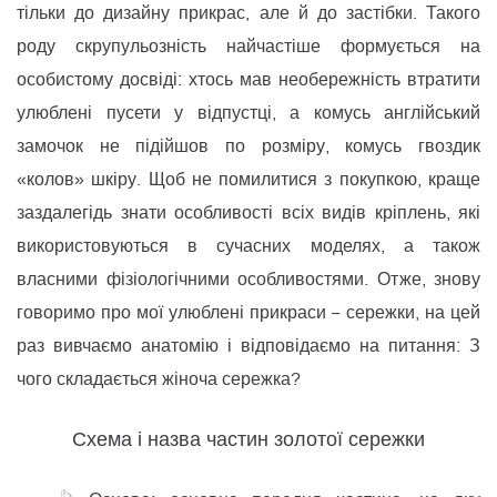
тільки до дизайну прикрас, але й до застібки. Такого
роду скрупульозність найчастіше формується на
особистому досвіді: хтось мав необережність втратити
улюблені пусети у відпустці, а комусь англійський
замочок не підійшов по розміру, комусь гвоздик
«колов» шкіру. Щоб не помилитися з покупкою, краще
заздалегідь знати особливості всіх видів кріплень, які
використовуються в сучасних моделях, а також
власними фізіологічними особливостями. Отже, знову
говоримо про мої улюблені прикраси − сережки, на цей
раз вивчаємо анатомію і відповідаємо на питання: З
чого складається жіноча сережка?
Схема і назва частин золотої сережки