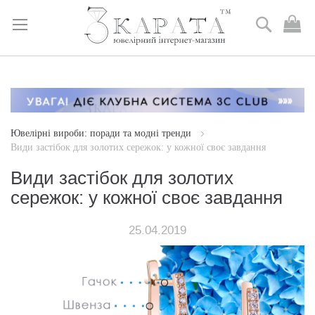
Пошук
М
к
Skip
to
Content
Ювелірні вироби: поради та модні тренди
Види застібок для золотих сережок: у кожної своє завдання
Види застібок для золотих
сережок: у кожної своє завдання
25.04.2019