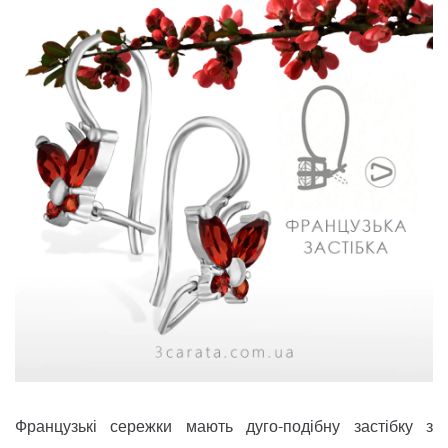
Французькі сережки мають дуго-подібну застібку з