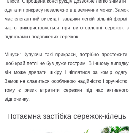
Плюси: Спрощена конструкція дозволяє легко знімати і
одягати прикрасу незалежно від величини мочки. Замок
має елегантний вигляд і, завдяки легкій вільній формі,
часто використовується при виготовленні сережок з
підвісками і подовжених сережок.
Мінуси: Купуючи такі прикраси, потрібно простежити,
щоб край петлі не був дуже гострим. В іншому випадку
він може дряпати шкіру і чіплятися за комір одягу.
Замок не славиться особливою надійністю і зручністю,
тому є ризик втратити сережки під час активного
відпочинку.
Потаємна застібка сережок-кілець