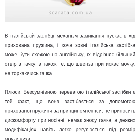
В італійській застібці механізм замикання пускає в хід
прихована пружина, і хоча зовні італійська застібка
може бути схожою на англійську, їх відрізняє більший
отвір в гачку, а також те, що швенза притискає мочку,
не торкаючись гачка.
Плюси: Безсумнівною перевагою італійської застібки є
той факт, що вона застібається за допомогою
прихованої пружини за принципом кліпси, не приносить
дискомфорту при носінні, немає зносу гачка, а деяких
модифікаціях навіть легко регулюється під розмір
мочки вуха.