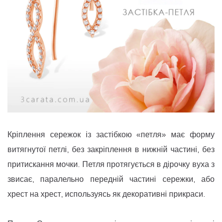
Кріплення сережок із застібкою «петля» має форму
витягнутої петлі, без закріплення в нижній частині, без
притискання мочки. Петля протягується в дірочку вуха з
звисає, паралельно передній частині сережки, або
хрест на хрест, используясь як декоративні прикраси.