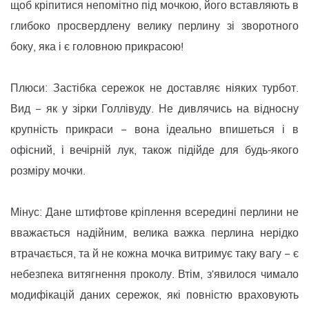
щоб кріпитися непомітно під мочкою, його вставляють в
глибоко просвердлену велику перлину зі зворотного
боку, яка і є головною прикрасою!
Плюси: Застібка сережок не доставляє ніяких турбот.
Вид − як у зірки Голлівуду. Не дивлячись на відносну
крупність прикраси − вона ідеально впишеться і в
офісний, і вечірній лук, також підійде для будь-якого
розміру мочки.
Мінус: Дане штифтове кріплення всередині перлини не
вважається надійним, велика важка перлина нерідко
втрачається, та й не кожна мочка витримує таку вагу − є
небезпека витягнення проколу. Втім, з'явилося чимало
модифікацій даних сережок, які повністю враховують