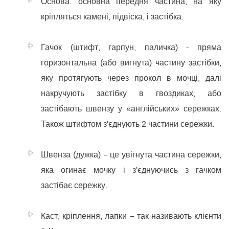
Основа: основна передня частина, на яку
кріпляться камені, підвіска, і застібка.
Гачок (штифт, гарпун, паличка) - пряма
горизонтальна (або вигнута) частину застібки,
яку протягують через прокол в мочці, далі
накручують застібку в гвоздиках, або
застібають швензу у «англійських» сережках.
Також штифтом з'єднують 2 частини сережки.
Швенза (дужка) − це увігнута частина сережки,
яка огинає мочку і з'єднуючись з гачком
застібає сережку.
Каст, кріплення, лапки − так називають клієнти