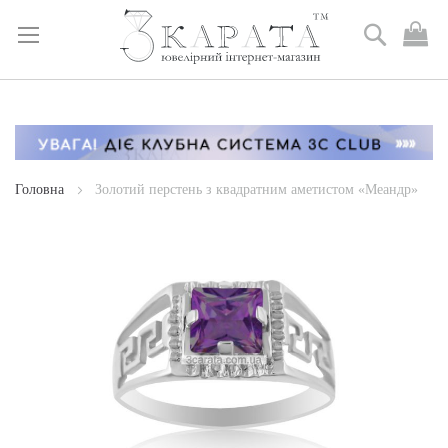
Пошук
М
к
Skip
to
Content
Головна
Золотий перстень з квадратним аметистом «Меандр»