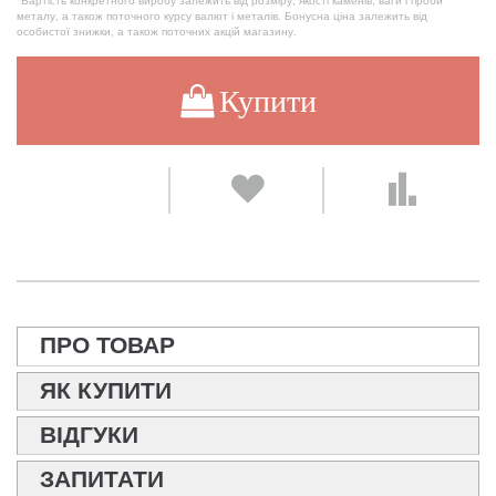
*Вартість конкретного виробу залежить від розміру, якості каменів, ваги і проби
металу, а також поточного курсу валют і металів. Бонусна ціна залежить від
особистої знижки, а також поточних акцій магазину.
Купити
ПРО ТОВАР
ЯК КУПИТИ
ВІДГУКИ
ЗАПИТАТИ